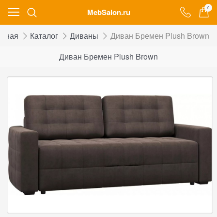
0
MebSalon.ru
авная
Каталог
Диваны
Диван Бремен Plush Brown
Диван Бремен Plush Brown