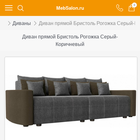
0
MebSalon.ru
ог
Диваны
Диван прямой Бристоль Рогожка Серый-К
Диван прямой Бристоль Рогожка Серый-
Коричневый