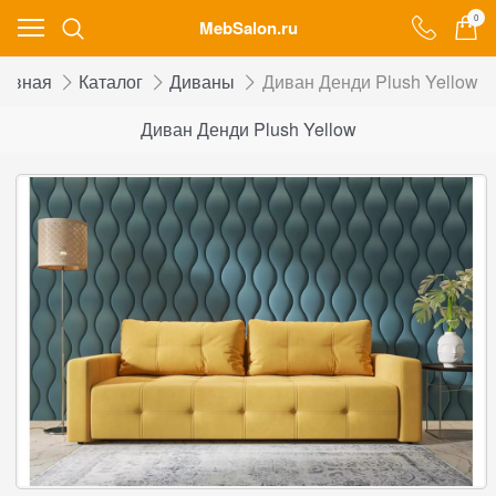
0
MebSalon.ru
лавная
Каталог
Диваны
Диван Денди Plush Yellow
Диван Денди Plush Yellow