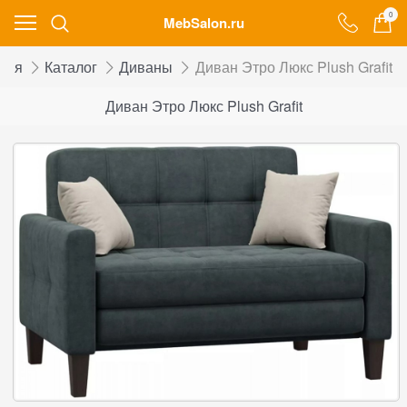
0
MebSalon.ru
ная
Каталог
Диваны
Диван Этро Люкс Plush Grafit
Диван Этро Люкс Plush Grafit