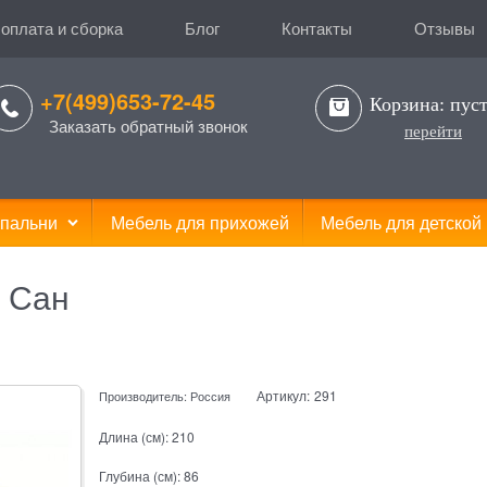
 оплата и сборка
Блог
Контакты
Отзывы
+7(499)653-72-45
Корзина:
пус
Заказать обратный звонок
перейти
пальни
Мебель для прихожей
Мебель для детской
 Сан
Артикул:
291
Производитель:
Россия
Длина (см):
210
Глубина (см):
86