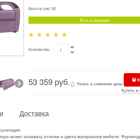
Высота (см):
92
Есть в наличии
Количество:
53 359
 руб.
К
Узнать о снижении цены
Купить в 
и
Доставка
сультация.
ера может искажать оттенки и цвета материалов мебели. Фурниту