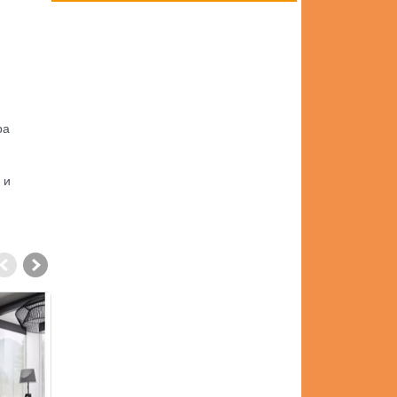
ра
 и