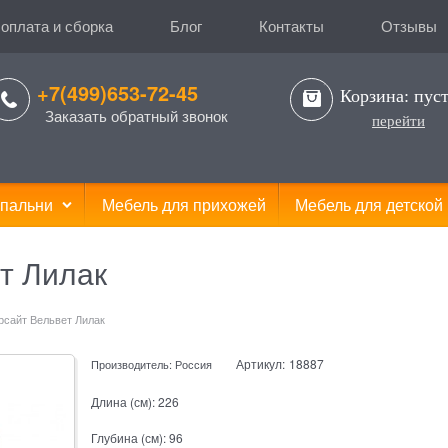
 оплата и сборка
Блог
Контакты
Отзывы
+7(499)653-72-45
Корзина:
пус
Заказать обратный звонок
перейти
пальни
Мебель для прихожей
Мебель для детской
т Лилак
рсайт Вельвет Лилак
Артикул:
18887
Производитель:
Россия
Длина (см):
226
Глубина (см):
96