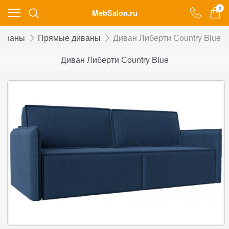
0
MebSalon.ru
Диваны
Прямые диваны
Диван Либерти Сountry Blue
Диван Либерти Сountry Blue