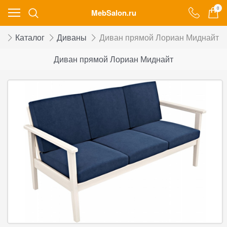
0
MebSalon.ru
я
Каталог
Диваны
Диван прямой Лориан Миднайт
Диван прямой Лориан Миднайт