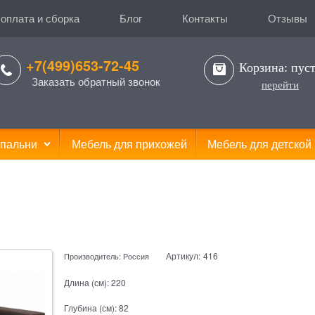
 оплата и сборка
Блог
Контакты
Отзывы
+7(499)653-72-45
Корзина:
пус
Заказать обратный звонок
перейти
пальни
Мебель для прихожей
Мебель для детской
Артикул:
416
Производитель:
Россия
Длина (см):
220
Глубина (см):
82