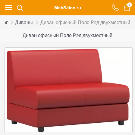
0
MebSalon.ru
алог
Диваны
Диван офисный Поло Рэд двухместный
Диван офисный Поло Рэд двухместный