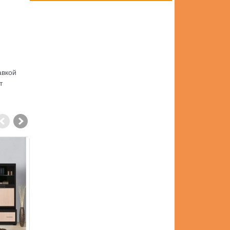
авкой
т