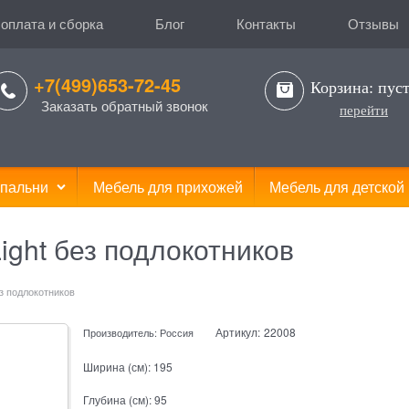
 оплата и сборка
Блог
Контакты
Отзывы
+7(499)653-72-45
Корзина:
пус
Заказать обратный звонок
перейти
пальни
Мебель для прихожей
Мебель для детской
ght без подлокотников
з подлокотников
Артикул:
22008
Производитель:
Россия
Ширина (см):
195
Глубина (см):
95