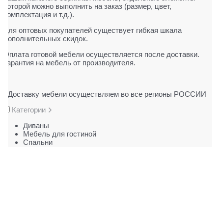
которой можно выполнить на заказ (размер, цвет,
комплектация и т.д.).
Для оптовых покупателей существует гибкая шкала
дополнительных скидок.
Оплата готовой мебели осуществляется после доставки.
Гарантия на мебель от производителя.
Доставку мебели осуществляем во все регионы РОССИИ
Категории
Диваны
Мебель для гостиной
Cпальни
Мебель для прихожей
Мебель для детской
Шкафы
Мебель для кухни
Контакты
г. Москва
,
ул. Ибрагимова, д. 35, стр. 2, пом. 1, комн.
14