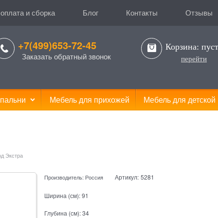
 оплата и сборка
Блог
Контакты
Отзывы
+7(499)653-72-45
Корзина:
пус
Заказать обратный звонок
перейти
пальни
Мебель для прихожей
Мебель для детской
д Экстра
Артикул:
5281
Производитель:
Россия
Ширина (см):
91
Глубина (см):
34