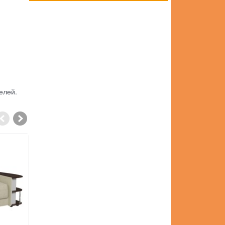
елей.