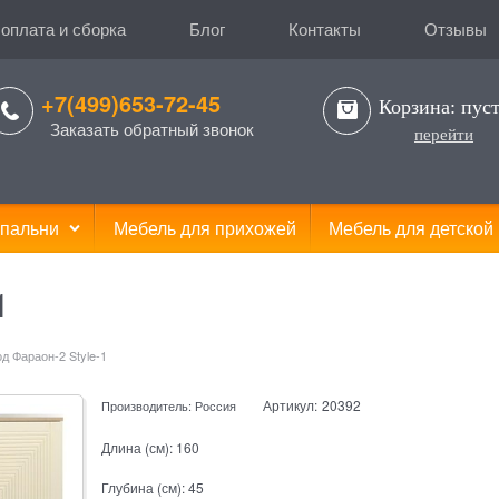
 оплата и сборка
Блог
Контакты
Отзывы
+7(499)653-72-45
Корзина:
пус
Заказать обратный звонок
перейти
пальни
Мебель для прихожей
Мебель для детской
1
д Фараон-2 Style-1
Артикул:
20392
Производитель:
Россия
Длина (см):
160
Глубина (см):
45