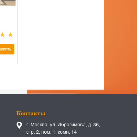
Комод Модерн-12
К
Есть в наличии
Есть в нали
24 140
 руб.
14 940
 р
Купить
Купить
Контакты
г. Москва
,
ул. Ибрагимова, д. 35,
стр. 2, пом. 1, комн. 14