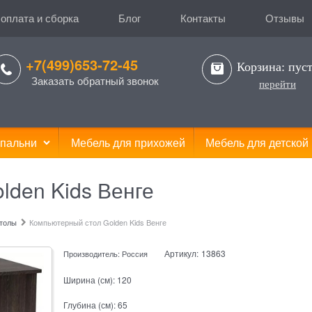
 оплата и сборка
Блог
Контакты
Отзывы
+7(499)653-72-45
Корзина:
пус
Заказать обратный звонок
перейти
пальни
Мебель для прихожей
Мебель для детской
lden Kids Венге
толы
Компьютерный стол Golden Kids Венге
Артикул:
13863
Производитель:
Россия
Ширина (см):
120
Глубина (см):
65