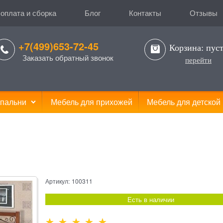
 оплата и сборка
Блог
Контакты
Отзывы
+7(499)653-72-45
Корзина:
пус
Заказать обратный звонок
перейти
пальни
Мебель для прихожей
Мебель для детской
Артикул:
100311
Есть в наличии