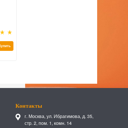
Прихожая Ната-Лина М
Прих
Есть в наличии
Есть в нали
10 630
 руб.
18 140
 р
Купить
Купить
Контакты
г. Москва
,
ул. Ибрагимова, д. 35,
стр. 2, пом. 1, комн. 14