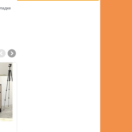
кладке
Комод Окленд-2