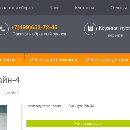
 оплата и сборка
Блог
Контакты
Отзывы
+7(499)653-72-45
Корзина:
пус
Заказать обратный звонок
перейти
пальни
Мебель для прихожей
Мебель для детской
айн-4
-2 Дизайн-4
Артикул:
20434
Производитель:
Россия
Есть в наличии