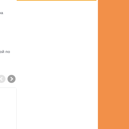
ра
ой по