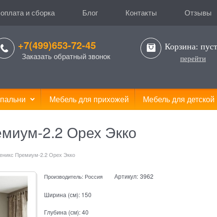
 оплата и сборка
Блог
Контакты
Отзывы
+7(499)653-72-45
Корзина:
пус
Заказать обратный звонок
перейти
пальни
Мебель для прихожей
Мебель для детской
миум-2.2 Орех Экко
еникс Премиум-2.2 Орех Экко
Артикул:
3962
Производитель:
Россия
Ширина (см):
150
Глубина (см):
40