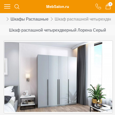
0
MebSalon.ru
фы
Шкафы Распашные
Шкаф распашной четырехдвер
Шкаф распашной четырехдверный Лорена Серый