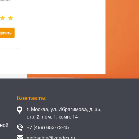
Есть в наличии
Есть в нали
68 650
 руб.
20 050
 р
Купить
Купить
Контакты
г. Москва
,
ул. Ибрагимова, д. 35,
стр. 2, пом. 1, комн. 14
иной
+7 (499) 653-72-45
mebsalon@yandex.ru