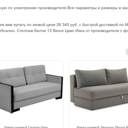
ную по усмотрению производителя.Все параметры и размеры в за
м вам купить по низкой цене 26 340 руб. с быстрой доставкой по 
ебсалон. Стеллаж Билли 13 Венге Цаво Икеа от производителя с ф
Диван прямой Глория Grey
Диван прямой Джелонг Strong P