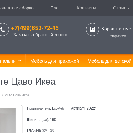
 оплата и сборка
Блог
Контакты
Отзывы
+7(499)653-72-45
Корзина:
пус
Заказать обратный звонок
перейти
пальни
Мебель для прихожей
Мебель для детской
ге Цаво Икеа
13 Венге Цаво Икеа
Артикул:
20221
Производитель:
EcoMeb
Ширина (см):
160
Глубина (см):
30