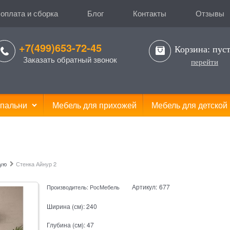
 оплата и сборка
Блог
Контакты
Отзывы
+7(499)653-72-45
Корзина:
пус
Заказать обратный звонок
перейти
пальни
Мебель для прихожей
Мебель для детской
ную
Стенка Айнур 2
Артикул:
677
Производитель:
РосМебель
Ширина (см):
240
Глубина (см):
47