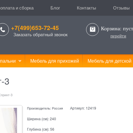
 оплата и сборка
Блог
Контакты
Отзывы
+7(499)653-72-45
Корзина:
пус
Заказать обратный звонок
перейти
пальни
Мебель для прихожей
Мебель для детской
т-3
Спринт-3
Артикул:
12419
Производитель:
Россия
Ширина (см):
240
Глубина (см):
56