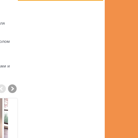
для
толом
ами и