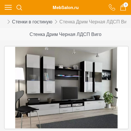
0
MebSalon.ru
ой
Стенки в гостиную
Стенка Дрим Черная ЛДСП Виг
Стенка Дрим Черная ЛДСП Виго