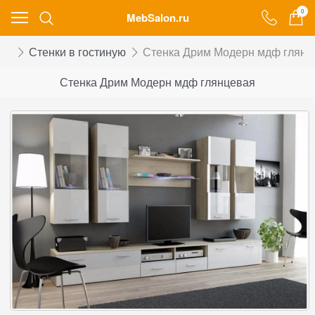
0
MebSalon.ru
ой
Стенки в гостиную
Стенка Дрим Модерн мдф глянц
Стенка Дрим Модерн мдф глянцевая