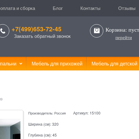
 оплата и сборка
Блог
Контакты
Отзывы
+7(499)653-72-45
Корзина:
пус
Заказать обратный звонок
перейти
пальни
Мебель для прихожей
Мебель для детской
39
Артикул:
15100
Производитель:
Россия
Ширина (см):
320
Глубина (см):
45