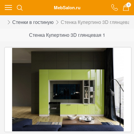
0
MebSalon.ru
ой
Стенки в гостиную
Стенка Купертино 3D глянцевая
Стенка Купертино 3D глянцевая 1