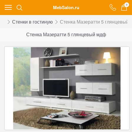
0
MebSalon.ru
ой
Стенки в гостиную
Стенка Мазератти 5 глянцевый
Стенка Мазератти 5 глянцевый мдф