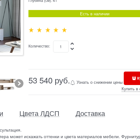
Глубина (см):
41
Есть в наличии
Количество:
53 540
 руб.
К
Узнать о снижении цены
Купить в 
и
Цвета ЛДСП
Доставка
сультация.
ера может искажать оттенки и цвета материалов мебели. Фурниту