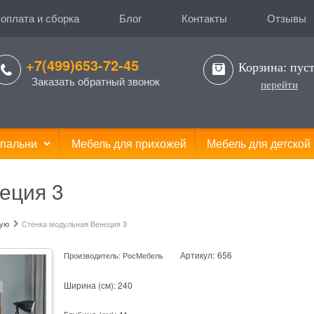
 оплата и сборка
Блог
Контакты
Отзывы
+7(499)653-72-45
Корзина:
пус
Заказать обратный звонок
перейти
пальни
Мебель для прихожей
Мебель для детской
еция 3
ную
Стенка модульная Венеция 3
Артикул:
656
Производитель:
РосМебель
Ширина (см):
240