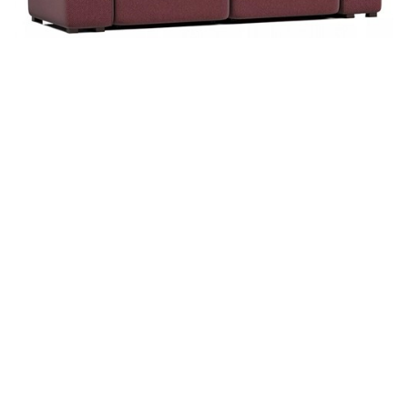
Диван Сиэтл Red
55 730
 руб.