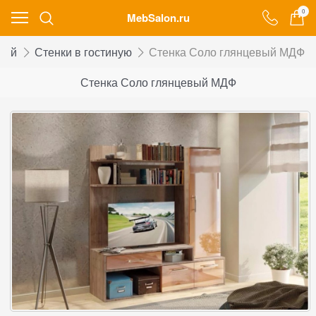
0
MebSalon.ru
ной
Стенки в гостиную
Стенка Соло глянцевый МДФ
Стенка Соло глянцевый МДФ