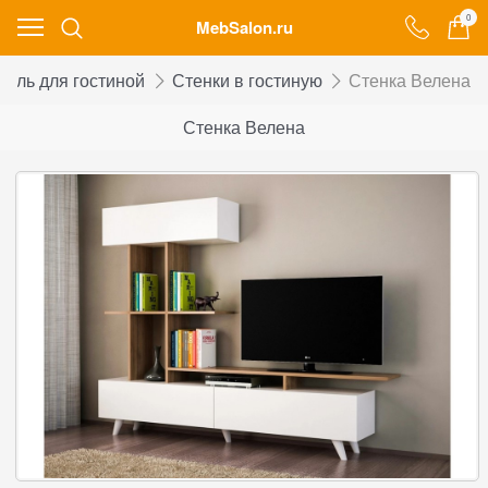
0
MebSalon.ru
бель для гостиной
Стенки в гостиную
Стенка Велена
Стенка Велена